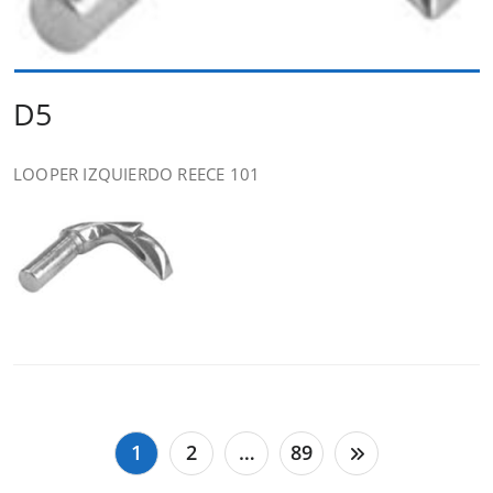
D5
LOOPER IZQUIERDO REECE 101
Paginación
1
2
…
89
de