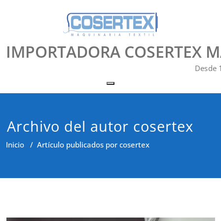
Saltar
al
contenido
IMPORTADORA COSERTEX MAQ
Desde 
Alternar la navegación
Archivo del autor
cosertex
Inicio
/
Artículo publicados por cosertex