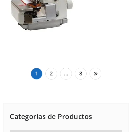
Paginación
1
2
…
8
de
entradas
Categorías de Productos