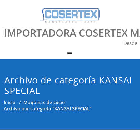
Saltar
al
contenido
IMPORTADORA COSERTEX MAQ
Desde 
Alternar la navegación
Archivo de categoría KANSAI
SPECIAL
Inicio
/
Máquinas de coser
Archivo por categoría "KANSAI SPECIAL"